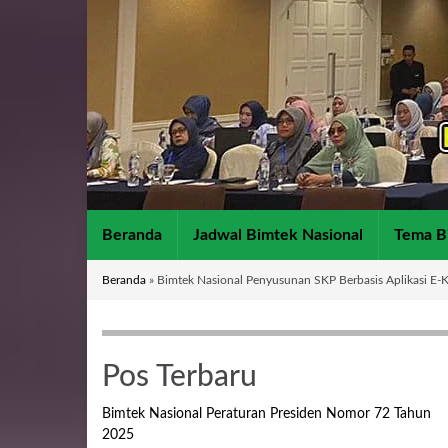
Beranda
Jadwal Bimtek Nasional
Tema B
Beranda
»
Bimtek Nasional Penyusunan SKP Berbasis Aplikasi E-K
Pos Terbaru
Bimtek Nasional Peraturan Presiden Nomor 72 Tahun
2025