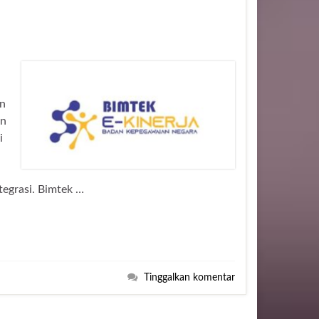
an
an
i
tegrasi. Bimtek …
Tinggalkan komentar