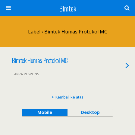
Bimtek
Label › Bimtek Humas Protokol MC
Bimtek Humas Protokol MC
TANPA RESPONS
Kembali ke atas
Mobile
Desktop