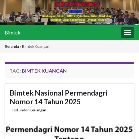
Bimtek
Togg
navig
Beranda
»
Bimtek Kuangan
TAG:
BIMTEK KUANGAN
Bimtek Nasional Permendagri
Nomor 14 Tahun 2025
Filed under
Keuangan