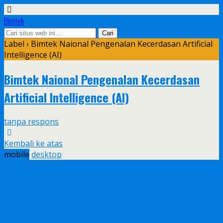
Bimtek
Label › Bimtek Naional Pengenalan Kecerdasan Artificial
Intelligence (AI)
Bimtek Naional Pengenalan Kecerdasan
Artificial Intelligence (AI)
tanpa respons
Kembali ke atas
mobile
desktop