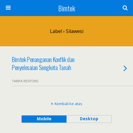
Bimtek
Label › Silawesi
Bimtek Penanganan Konflik dan
Penyelesaian Sengketa Tanah
TANPA RESPONS
Kembali ke atas
Mobile
Desktop