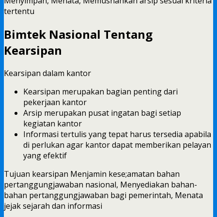
Menyimpan, Menata, Memusnahkan arsip sesuai kriteria
tertentu
Bimtek Nasional Tentang
Kearsipan
Kearsipan dalam kantor
Kearsipan merupakan bagian penting dari
pekerjaan kantor
Arsip merupakan pusat ingatan bagi setiap
kegiatan kantor
Informasi tertulis yang tepat harus tersedia apabila
di perlukan agar kantor dapat memberikan pelayan
yang efektif
Tujuan kearsipan Menjamin kese;amatan bahan
pertanggungjawaban nasional, Menyediakan bahan-
bahan pertanggungjawaban bagi pemerintah, Menata
jejak sejarah dan informasi