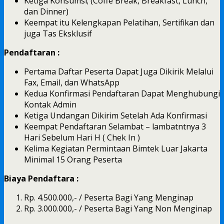
Ketiga Konsumsi; (Coffe Break, Breakfast, Lunch,
dan Dinner)
Keempat itu Kelengkapan Pelatihan, Sertifikan dan
juga Tas Eksklusif
Pendaftaran :
Pertama Daftar Peserta Dapat Juga Dikirik Melalui
Fax, Email, dan WhatsApp
Kedua Konfirmasi Pendaftaran Dapat Menghubungi
Kontak Admin
Ketiga Undangan Dikirim Setelah Ada Konfirmasi
Keempat Pendaftaran Selambat – lambatntnya 3
Hari Sebelum Hari H ( Chek In )
Kelima Kegiatan Permintaan Bimtek Luar Jakarta
Minimal 15 Orang Peserta
Biaya Pendaftara :
Rp. 4.500.000,- / Peserta Bagi Yang Menginap
Rp. 3.000.000,- / Peserta Bagi Yang Non Menginap