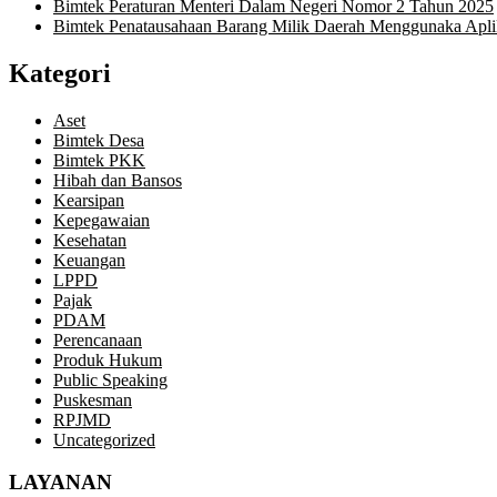
Bimtek Peraturan Menteri Dalam Negeri Nomor 2 Tahun 2025
Bimtek Penatausahaan Barang Milik Daerah Menggunaka Apl
Kategori
Aset
Bimtek Desa
Bimtek PKK
Hibah dan Bansos
Kearsipan
Kepegawaian
Kesehatan
Keuangan
LPPD
Pajak
PDAM
Perencanaan
Produk Hukum
Public Speaking
Puskesman
RPJMD
Uncategorized
LAYANAN