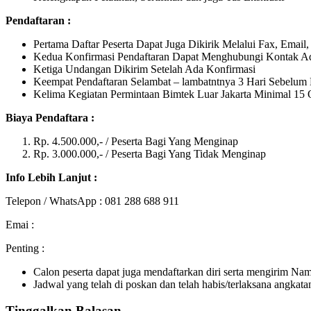
Pendaftaran :
Pertama Daftar Peserta Dapat Juga Dikirik Melalui Fax, Emai
Kedua Konfirmasi Pendaftaran Dapat Menghubungi Kontak A
Ketiga Undangan Dikirim Setelah Ada Konfirmasi
Keempat Pendaftaran Selambat – lambatntnya 3 Hari Sebelum H
Kelima Kegiatan Permintaan Bimtek Luar Jakarta Minimal 15 
Biaya Pendaftara :
Rp. 4.500.000,- / Peserta Bagi Yang Menginap
Rp. 3.000.000,- / Peserta Bagi Yang Tidak Menginap
Info Lebih Lanjut :
Telepon / WhatsApp : 081 288 688 911
Emai :
Penting :
Calon peserta dapat juga mendaftarkan diri serta mengirim Na
Jadwal yang telah di poskan dan telah habis/terlaksana angkata
Tinggalkan Balasan