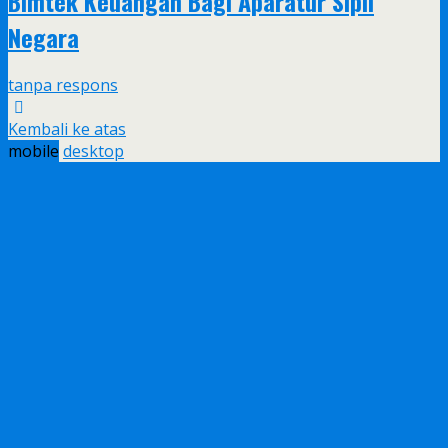
Bimtek Keuangan Bagi Aparatur Sipil
Negara
tanpa respons
Kembali ke atas
mobile
desktop