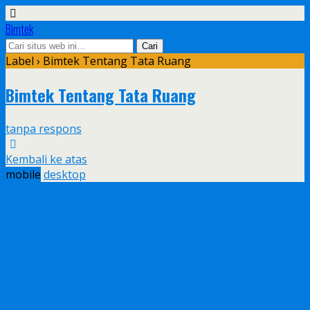
Bimtek
Label › Bimtek Tentang Tata Ruang
Bimtek Tentang Tata Ruang
tanpa respons
Kembali ke atas
mobile
desktop