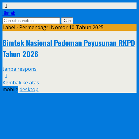
Bimtek
Label › Permendagri Nomor 10 Tahun 2025
Bimtek Nasional Pedoman Peyusunan RKPD
Tahun 2026
tanpa respons
Kembali ke atas
mobile
desktop