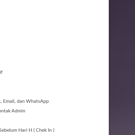
if
ax, Email, dan WhatsApp
ontak Admin
ebelum Hari H ( Chek In )