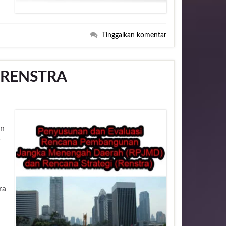
Tinggalkan komentar
n RENSTRA
an
r
ra